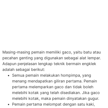
Masing-masing pemain memiliki gaco, yaitu batu atau
pecahan genting yang digunakan sebagai alat lempar.
Adapun penjelasan lengkap teknik bermain engklek
adalah sebagai berikut:
Semua pemain melakukan hompimpa, yang
menang mendapatkan giliran pertama. Pemain
pertama melemparkan gaco dan tidak boleh
melebihi kotak yang telah disediakan. Jika gaco
melebihi kotak, maka pemain dinyatakan gugur.
Pemain pertama melompat dengan satu kaki,