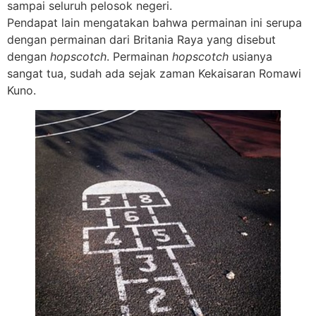
sampai seluruh pelosok negeri.
Pendapat lain mengatakan bahwa permainan ini serupa
dengan permainan dari Britania Raya yang disebut
dengan
hopscotch
. Permainan
hopscotch
usianya
sangat tua, sudah ada sejak zaman Kekaisaran Romawi
Kuno.