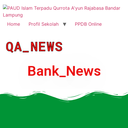
Home
Profil Sekolah
PPDB Online
QA_NEWS
Bank_News