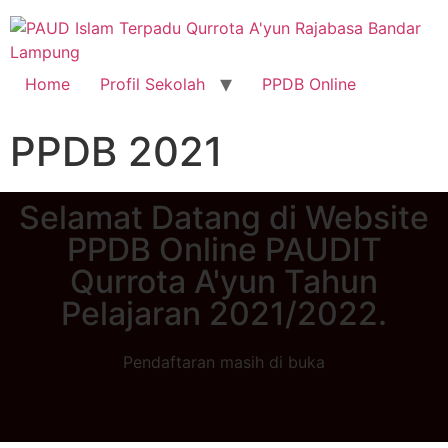
Home
Profil Sekolah
PPDB Online
PPDB 2021
Selamat Datang di Website
PPDB Online PAUDIT
Qurrota A'yun Tahun
Pelajaran 2021/2022.
Pendaftaran masih di buka