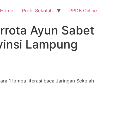
Home
Profil Sekolah
PPDB Online
urrota Ayun Sabet
ovinsi Lampung
ra 1 lomba literasi baca Jaringan Sekolah