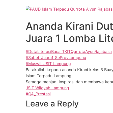
Skip
to
content
Ananda Kirani Dut
Juara 1 Lomba Lit
#DutaLiterasiBaca_TKITQurrotaAyunRajabasa
#Sabet_Juara1_SeProvLampung
#Muswil_JSIT_Lampung
Barakallah kepada ananda Kirani kelas B Buay
Islam Terpadu Lampung..
Semoga menjadi inspirasi dan membawa keb
JSIT Wilayah Lampung
#QA_Prestasi
Leave a Reply