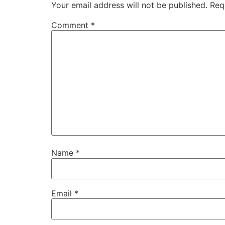
Your email address will not be published.
Req
Comment
*
Name
*
Email
*