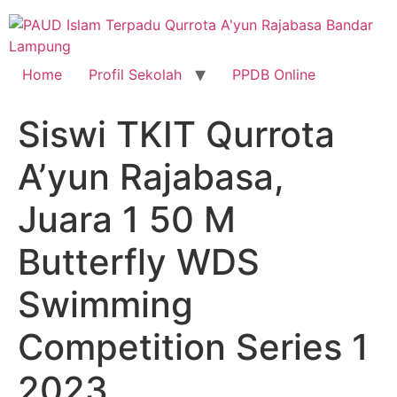
Skip
to
content
Home
Profil Sekolah
PPDB Online
Siswi TKIT Qurrota
A’yun Rajabasa,
Juara 1 50 M
Butterfly WDS
Swimming
Competition Series 1
2023