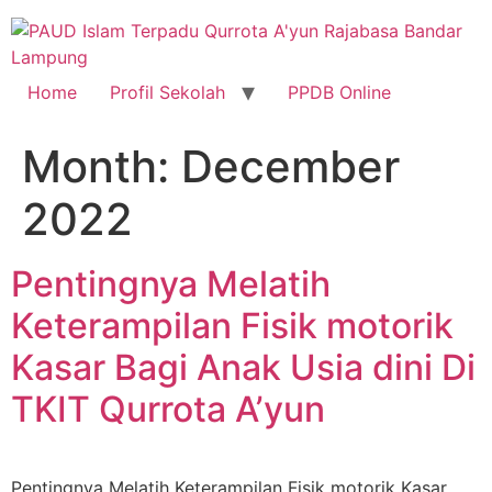
Skip
to
content
Home
Profil Sekolah
PPDB Online
Month:
December
2022
Pentingnya Melatih
Keterampilan Fisik motorik
Kasar Bagi Anak Usia dini Di
TKIT Qurrota A’yun
Pentingnya Melatih Keterampilan Fisik motorik Kasar